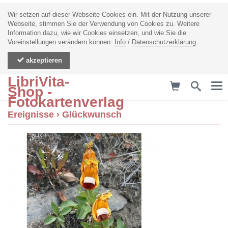
Wir setzen auf dieser Webseite Cookies ein. Mit der Nutzung unserer
Webseite, stimmen Sie der Verwendung von Cookies zu. Weitere
Information dazu, wie wir Cookies einsetzen, und wie Sie die
Voreinstellungen verändern können:
Info
/
Datenschutzerklärung
akzeptieren
LibriVita-
Me
Shop -
Fotokartenverlag
Ereignisse
›
Glückwunsch
zurück
Hochzeit
Geburt
Glückwunsch