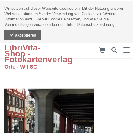
Wir setzen auf dieser Webseite Cookies ein. Mit der Nutzung unserer
Webseite, stimmen Sie der Verwendung von Cookies zu. Weitere
Information dazu, wie wir Cookies einsetzen, und wie Sie die
Voreinstellungen verändern können:
Info
/
Datenschutzerklärung
akzeptieren
LibriVita-
Me
Shop -
Fotokartenverlag
Orte
›
Wil SG
zurück
Bischofszell
Wil SG
St. Gallen
Weinfelden